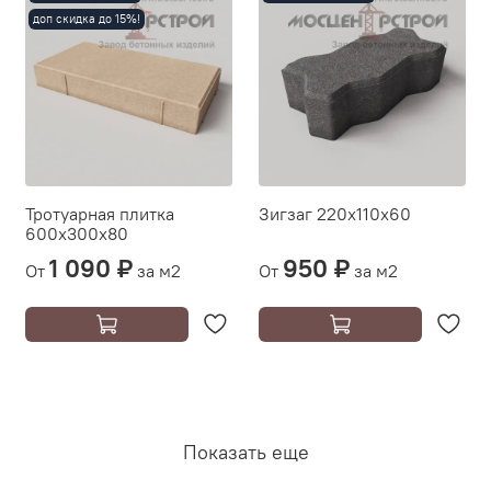
доп скидка до 15%!
Тротуарная плитка
Зигзаг 220х110х60
600х300х80
1 090 ₽
950 ₽
От
за м2
От
за м2
Показать еще