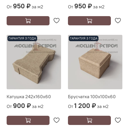
950 ₽
950 ₽
От
за м2
От
за м2
ГАРАНТИЯ 3 ГОДА
ГАРАНТИЯ 3 ГОДА
Катушка 242х160х60
Брусчатка 100х100х60
900 ₽
1 200 ₽
От
за м2
От
за м2