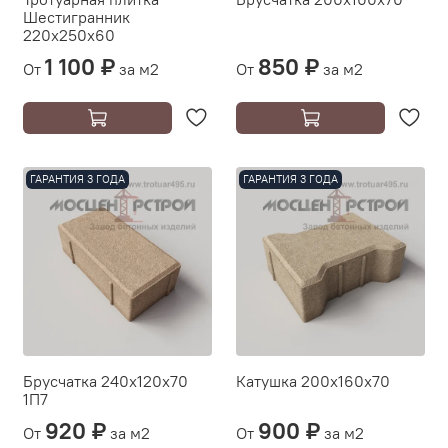
Шестигранник
220х250х60
1 100 ₽
850 ₽
От
за м2
От
за м2
ГАРАНТИЯ 3 ГОДА
ГАРАНТИЯ 3 ГОДА
Брусчатка 240х120х70
Катушка 200х160х70
1П7
920 ₽
900 ₽
От
за м2
От
за м2