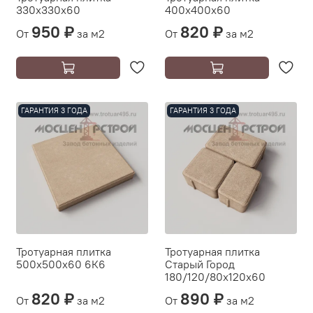
330х330х60
400х400х60
950 ₽
820 ₽
От
за м2
От
за м2
ГАРАНТИЯ 3 ГОДА
ГАРАНТИЯ 3 ГОДА
Тротуарная плитка
Тротуарная плитка
500х500х60 6К6
Старый Город
180/120/80х120х60
820 ₽
890 ₽
От
за м2
От
за м2