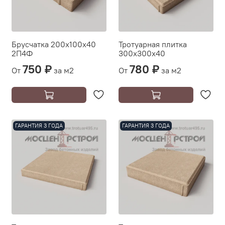
Брусчатка 200х100х40
Тротуарная плитка
2П4Ф
300х300х40
750 ₽
780 ₽
От
за м2
От
за м2
ГАРАНТИЯ 3 ГОДА
ГАРАНТИЯ 3 ГОДА