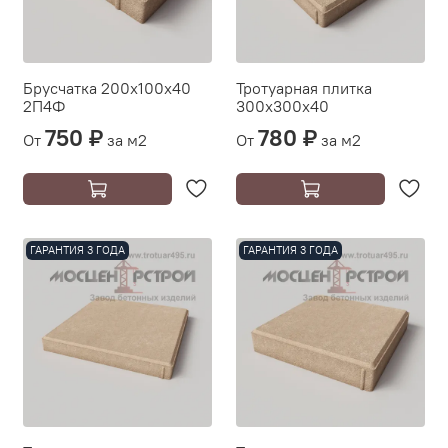
Брусчатка 200х100х40
Тротуарная плитка
2П4Ф
300х300х40
750 ₽
780 ₽
От
за м2
От
за м2
ГАРАНТИЯ 3 ГОДА
ГАРАНТИЯ 3 ГОДА