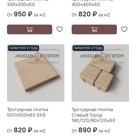
330х330х60
400х400х60
950 ₽
820 ₽
От
за м2
От
за м2
ГАРАНТИЯ 3 ГОДА
ГАРАНТИЯ 3 ГОДА
Тротуарная плитка
Тротуарная плитка
500х500х60 6К6
Старый Город
180/120/80х120х60
820 ₽
890 ₽
От
за м2
От
за м2