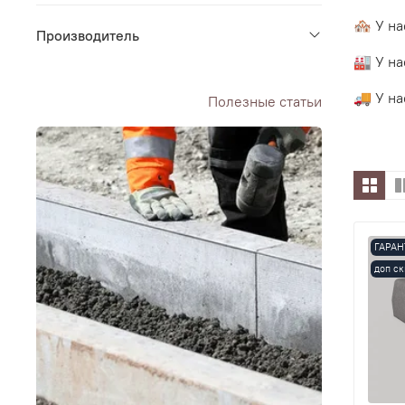
🏘 У на
Производитель
🏭 У н
🚚 У на
Полезные статьи
ГАРАН
доп ск