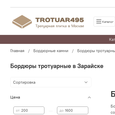
Каталог
Ка
Главная
Бордюрные камни
Бордюры тротуарны
Бордюры тротуарные в Зарайске
Цена
Бо
—
от
до
со