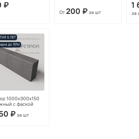
0 ₽
1
200 ₽
От
за шт
за 
ТИЯ 5 ЛЕТ
идка до 15%!
юр 1000х300х150
жный с фаской
50 ₽
за шт