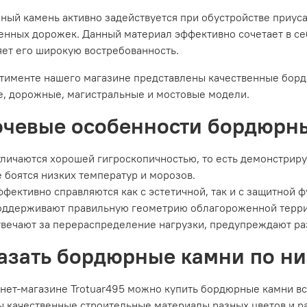
ый камень активно задействуется при обустройстве приуса
нных дорожек. Данный материал эффективно сочетает в себ
яет его широкую востребованность.
ртименте нашего магазине представлены качественные борд
е, дорожные, магистральные и мостовые модели.
чевые особенности бордюрн
личаются хорошей гигроскопичностью, то есть демонстриру
 боятся низких температур и морозов.
фективно справляются как с эстетичной, так и с защитной 
оддерживают правильную геометрию облагороженной терри
вечают за перераспределение нагрузки, предупреждают ра
азать бордюрные камни по ни
нет-магазине Trotuar495 можно купить бордюрные камни все
 качественные строительные материалы разных цветов и ра