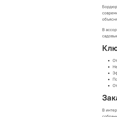
Бордюрн
совреме
объясн
В ассо
садовы
Клю
От
Не
Эф
П
От
Зак
В интер
собраны