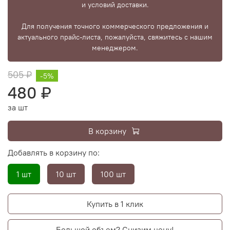
и условий доставки.
Для получения точного коммерческого предложения и
актуального прайс-листа, пожалуйста, свяжитесь с нашим
менеджером.
505 ₽
-5%
480 ₽
за шт
В корзину
Добавлять в корзину по:
1 шт
10 шт
100 шт
Купить в 1 клик
Большой объем? Снизим цену!