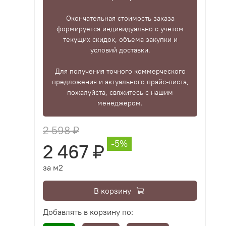
Окончательная стоимость заказа
формируется индивидуально с учетом
текущих скидок, объема закупки и
условий доставки.
Для получения точного коммерческого
предложения и актуального прайс-листа,
пожалуйста, свяжитесь с нашим
менеджером.
2 598 ₽
-5%
2 467 ₽
за м2
В корзину
Добавлять в корзину по: