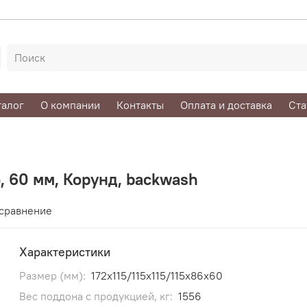
талог
О компании
Контакты
Оплата и доставка
Ста
, 60 мм, Корунд, backwash
 сравнение
Характеристики
Размер (мм):
172х115/115х115/115х86х60
Вес поддона с продукцией, кг:
1556