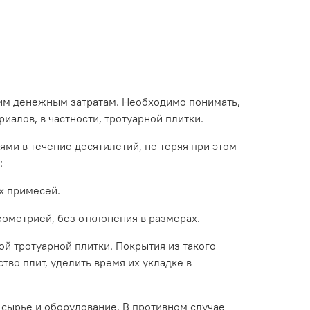
им денежным затратам. Необходимо понимать,
иалов, в частности, тротуарной плитки.
ми в течение десятилетий, не теряя при этом
:
х примесей.
еометрией, без отклонения в размерах.
й тротуарной плитки. Покрытия из такого
во плит, уделить время их укладке в
 сырье и оборудование. В противном случае