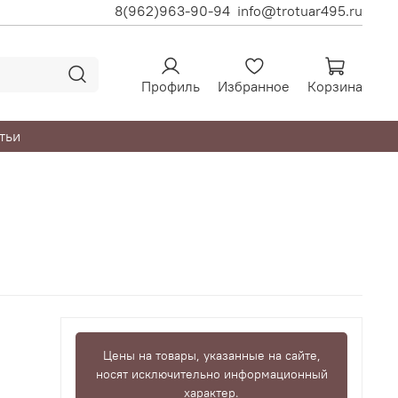
8(962)963-90-94
info@trotuar495.ru
Профиль
Избранное
Корзина
тьи
Цены на товары, указанные на сайте,
носят исключительно информационный
характер.