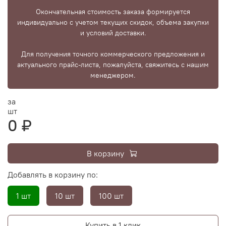
Окончательная стоимость заказа формируется
индивидуально с учетом текущих скидок, объема закупки
и условий доставки.
Для получения точного коммерческого предложения и
актуального прайс-листа, пожалуйста, свяжитесь с нашим
менеджером.
за
шт
0 ₽
В корзину
Добавлять в корзину по:
1 шт
10 шт
100 шт
Купить в 1 клик