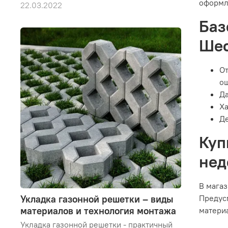
оформл
22.03.2022
Баз
Шес
От
ош
Да
Ха
Де
Куп
нед
В магаз
Предусм
Укладка газонной решетки – виды
материалов и технология монтажа
матери
Укладка газонной решетки - практичный