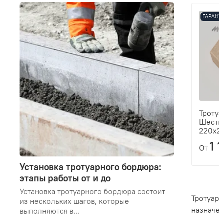
ГАРАН
Троту
Шест
220х
1
От
Установка тротуарного бордюра:
этапы работы от и до
Установка тротуарного бордюра состоит
Тротуар
из нескольких шагов, которые
назнач
выполняются в...