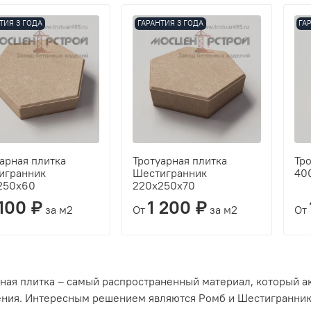
ТИЯ 3 ГОДА
ГАРАНТИЯ 3 ГОДА
ГА
арная плитка
Тротуарная плитка
Тро
игранник
Шестигранник
40
250х60
220х250х70
 100 ₽
1 200 ₽
за м2
От
за м2
От
ная плитка – самый распространенный материал, который а
ения. Интересным решением являются Ромб и Шестигранник