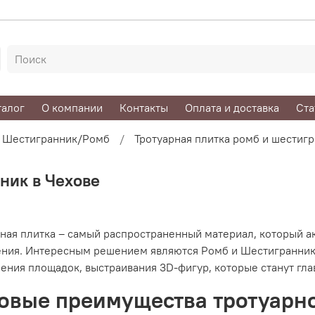
талог
О компании
Контакты
Оплата и доставка
Ста
Шестигранник/Ромб
Тротуарная плитка ромб и шестигр
ник в Чехове
ная плитка – самый распространенный материал, который а
ения. Интересным решением являются Ромб и Шестигранник
ения площадок, выстраивания 3D-фигур, которые станут гл
овые преимущества тротуарно