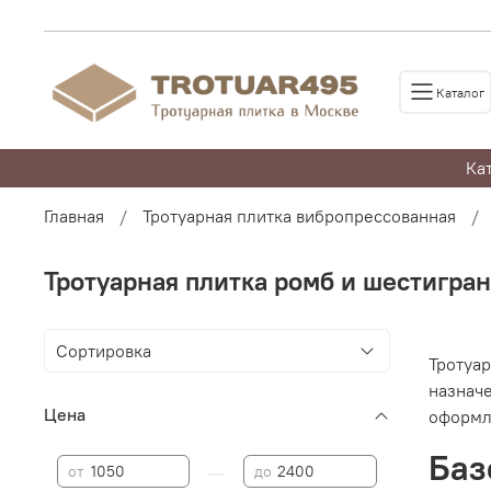
Каталог
Ка
Главная
Тротуарная плитка вибропрессованная
Тротуарная плитка ромб и шестигран
Тротуар
назнач
Цена
оформл
Баз
—
от
до