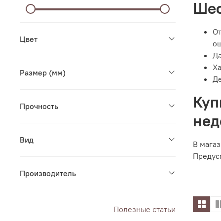
Шес
От
Цвет
ош
Да
Ха
Размер (мм)
Де
Куп
Прочность
нед
Вид
В магаз
Предусм
Производитель
Полезные статьи