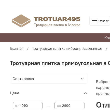
Каталог
Ка
Главная
Тротуарная плитка вибропрессованная
Тротуарная плитка прямоугольная в
Виброп
парамет
Цена
прочны
Отл
—
от
до