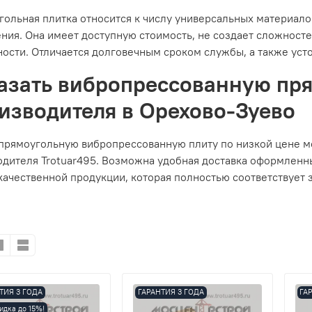
ольная плитка относится к числу универсальных материало
ния. Она имеет доступную стоимость, не создает сложност
ости. Отличается долговечным сроком службы, а также уст
азать вибропрессованную пря
изводителя в Орехово-Зуево
 прямоугольную вибропрессованную плиту по низкой цене м
одителя Trotuar495. Возможна удобная доставка оформленны
ачественной продукции, которая полностью соответствует 
ТИЯ 3 ГОДА
ГАРАНТИЯ 3 ГОДА
ГА
идка до 15%!