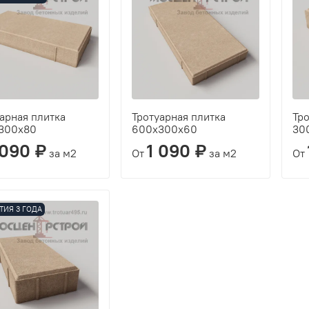
арная плитка
Тротуарная плитка
Тро
300х80
600х300х60
30
 090 ₽
1 090 ₽
за м2
От
за м2
От
ТИЯ 3 ГОДА