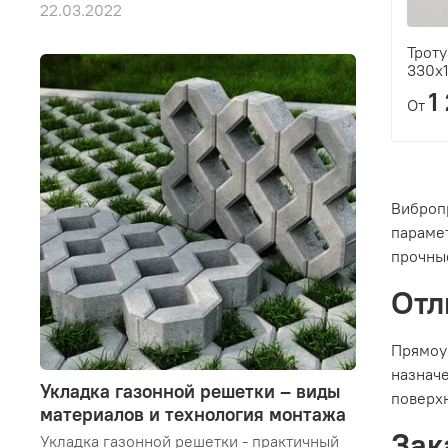
22.03.2022
Троту
330х
1
От
Виброп
парамет
прочны
Отл
Прямоуг
назначе
Укладка газонной решетки – виды
поверхн
материалов и технология монтажа
Зак
Укладка газонной решетки - практичный