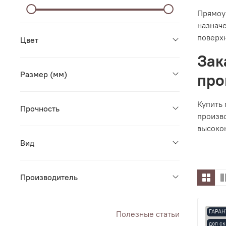
Прямоуг
назначе
поверхн
Цвет
Зак
Размер (мм)
про
Купить
Прочность
произв
высокок
Вид
Производитель
ГАРАН
Полезные статьи
доп ск