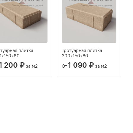
туарная плитка
Тротуарная плитка
0х150х60
300х150х80
1 200 ₽
1 090 ₽
за м2
От
за м2