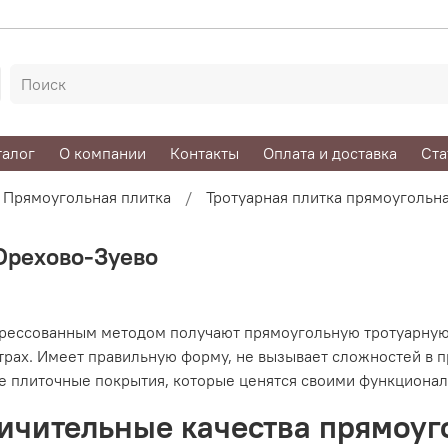
талог
О компании
Контакты
Оплата и доставка
Ста
Прямоугольная плитка
Тротуарная плитка прямоугольн
 Орехово-Зуево
рессованным методом получают прямоугольную тротуарную п
рах. Имеет правильную форму, не вызывает сложностей в п
е плиточные покрытия, которые ценятся своими функциона
ичительные качества прямоуг