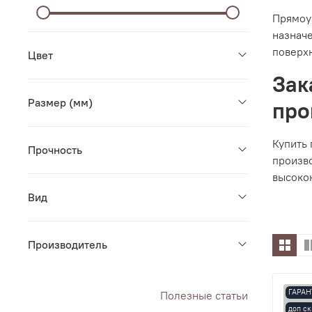
Прямоуг
назначе
поверхн
Цвет
Зак
Размер (мм)
про
Купить
Прочность
произв
высокок
Вид
Производитель
ГАРАН
Полезные статьи
доп ск