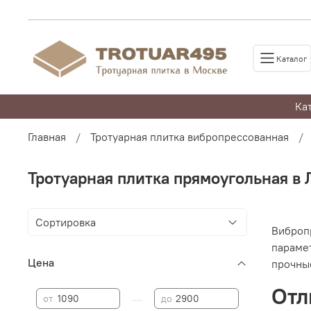
Каталог
Ка
Главная
Тротуарная плитка вибропрессованная
Тротуарная плитка прямоугольная в
Виброп
парамет
Цена
прочны
Отл
—
от
до