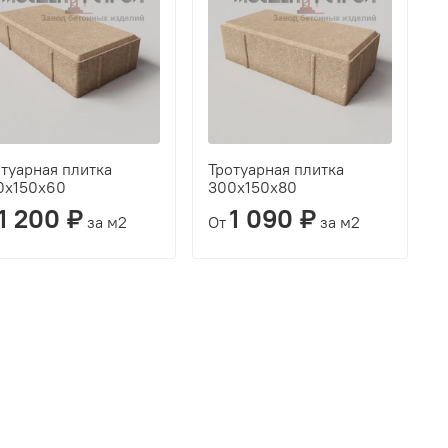
туарная плитка
Тротуарная плитка
0х150х60
300х150х80
1 200 ₽
1 090 ₽
за м2
От
за м2