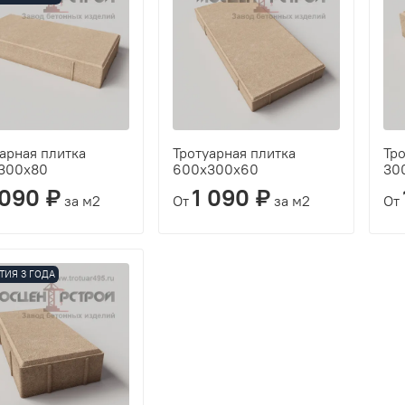
арная плитка
Тротуарная плитка
Тро
300х80
600х300х60
30
 090 ₽
1 090 ₽
за м2
От
за м2
От
ТИЯ 3 ГОДА