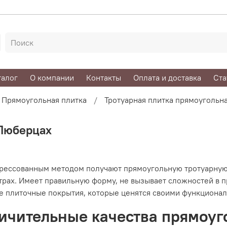
талог
О компании
Контакты
Оплата и доставка
Ста
Прямоугольная плитка
Тротуарная плитка прямоугольн
 Люберцах
рессованным методом получают прямоугольную тротуарную п
рах. Имеет правильную форму, не вызывает сложностей в п
е плиточные покрытия, которые ценятся своими функциона
ичительные качества прямоуг