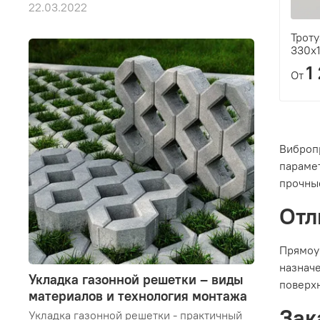
22.03.2022
Троту
330х
1
От
Виброп
парамет
прочны
Отл
Прямоуг
назначе
Укладка газонной решетки – виды
поверхн
материалов и технология монтажа
Зак
Укладка газонной решетки - практичный